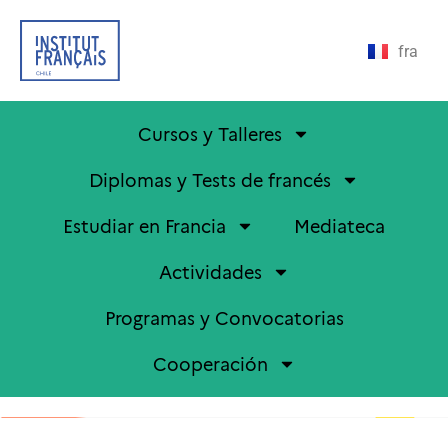
fra
Cursos y Talleres
Diplomas y Tests de francés
Estudiar en Francia
Mediateca
Actividades
Programas y Convocatorias
Cooperación